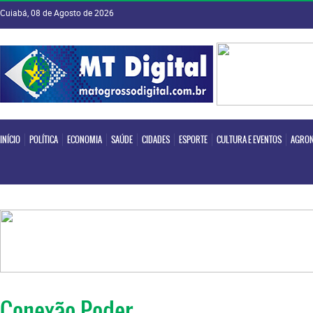
Cuiabá, 08 de Agosto de 2026
INÍCIO
POLÍTICA
ECONOMIA
SAÚDE
CIDADES
ESPORTE
CULTURA E EVENTOS
AGRON
INÍCIO
POLÍTICA
ECONOMIA
SAÚDE
CIDADES
ESPORTE
CULTURA E EVENTOS
AGRON
Conexão Poder