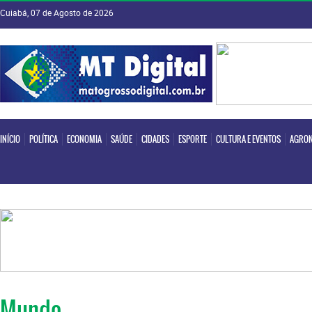
Cuiabá, 07 de Agosto de 2026
INÍCIO
POLÍTICA
ECONOMIA
SAÚDE
CIDADES
ESPORTE
CULTURA E EVENTOS
AGRON
INÍCIO
POLÍTICA
ECONOMIA
SAÚDE
CIDADES
ESPORTE
CULTURA E EVENTOS
AGRON
Mundo