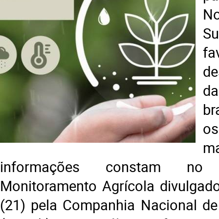
No
S
f
de
d
br
os
m
informações constam no
Monitoramento Agrícola divulgado 
(21) pela Companhia Nacional de