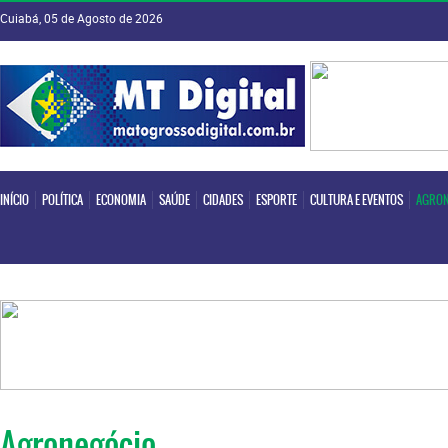
Cuiabá, 05 de Agosto de 2026
INÍCIO
POLÍTICA
ECONOMIA
SAÚDE
CIDADES
ESPORTE
CULTURA E EVENTOS
AGRON
INÍCIO
POLÍTICA
ECONOMIA
SAÚDE
CIDADES
ESPORTE
CULTURA E EVENTOS
AGRON
Agronegócio