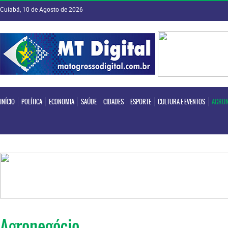
Cuiabá, 10 de Agosto de 2026
INÍCIO
POLÍTICA
ECONOMIA
SAÚDE
CIDADES
ESPORTE
CULTURA E EVENTOS
AGRON
INÍCIO
POLÍTICA
ECONOMIA
SAÚDE
CIDADES
ESPORTE
CULTURA E EVENTOS
AGRON
Agronegócio