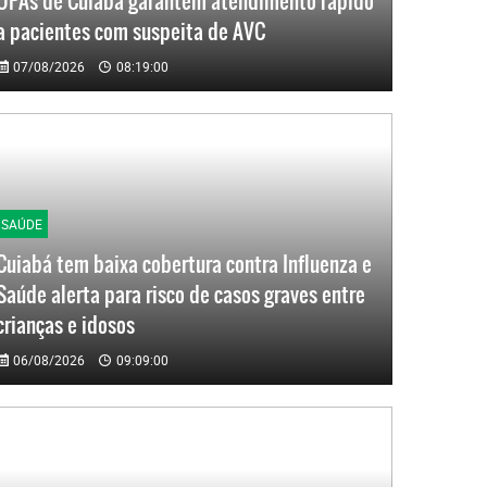
UPAs de Cuiabá garantem atendimento rápido
a pacientes com suspeita de AVC
07/08/2026
08:19:00
SAÚDE
Cuiabá tem baixa cobertura contra Influenza e
Saúde alerta para risco de casos graves entre
crianças e idosos
06/08/2026
09:09:00