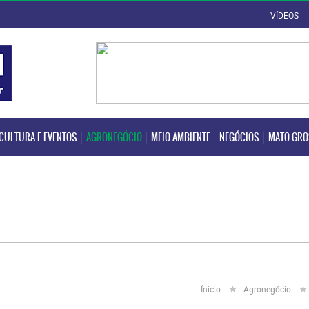
VÍDEOS
CULTURA E EVENTOS
AGRONEGÓCIO
MEIO AMBIENTE
NEGÓCIOS
MATO GR
CULTURA E EVENTOS
AGRONEGÓCIO
MEIO AMBIENTE
NEGÓCIOS
MATO GR
Ínicio
Agronegócio