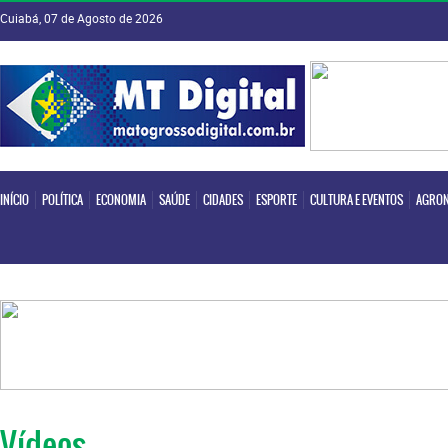
Cuiabá, 07 de Agosto de 2026
INÍCIO
POLÍTICA
ECONOMIA
SAÚDE
CIDADES
ESPORTE
CULTURA E EVENTOS
AGRON
INÍCIO
POLÍTICA
ECONOMIA
SAÚDE
CIDADES
ESPORTE
CULTURA E EVENTOS
AGRON
Vídeos