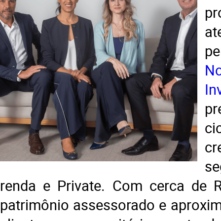
p
at
pe
No
In
pr
c
c
se
renda e Private. Com cerca de R
patrimônio assessorado e aproxi