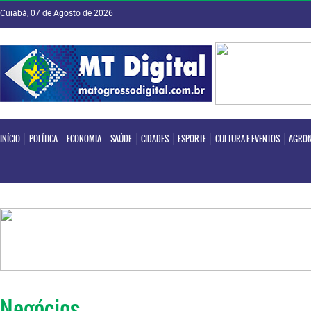
Cuiabá, 07 de Agosto de 2026
INÍCIO
POLÍTICA
ECONOMIA
SAÚDE
CIDADES
ESPORTE
CULTURA E EVENTOS
AGRON
INÍCIO
POLÍTICA
ECONOMIA
SAÚDE
CIDADES
ESPORTE
CULTURA E EVENTOS
AGRON
Negócios