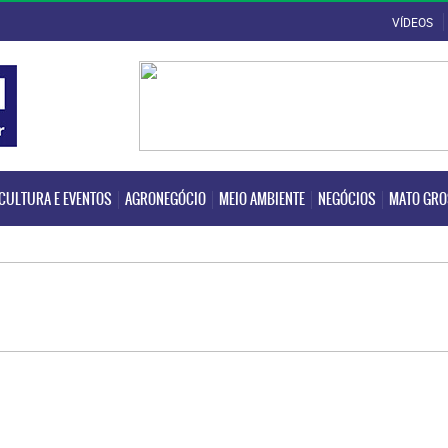
VÍDEOS
CULTURA E EVENTOS
AGRONEGÓCIO
MEIO AMBIENTE
NEGÓCIOS
MATO GR
CULTURA E EVENTOS
AGRONEGÓCIO
MEIO AMBIENTE
NEGÓCIOS
MATO GR