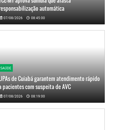
TCE-MT aprova súmula que afasta
responsabilização automática
07/08/2026
08:45:00
SAÚDE
UPAs de Cuiabá garantem atendimento rápido
a pacientes com suspeita de AVC
07/08/2026
08:19:00