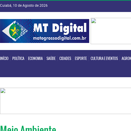
Cuiabá, 10 de Agosto de 2026
INÍCIO
POLÍTICA
ECONOMIA
SAÚDE
CIDADES
ESPORTE
CULTURA E EVENTOS
AGRON
INÍCIO
POLÍTICA
ECONOMIA
SAÚDE
CIDADES
ESPORTE
CULTURA E EVENTOS
AGRON
Meio Ambiente