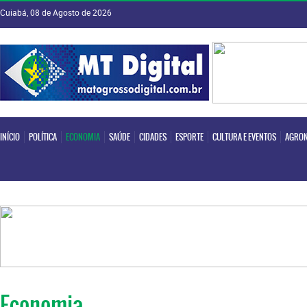
Cuiabá, 08 de Agosto de 2026
INÍCIO
POLÍTICA
ECONOMIA
SAÚDE
CIDADES
ESPORTE
CULTURA E EVENTOS
AGRON
INÍCIO
POLÍTICA
ECONOMIA
SAÚDE
CIDADES
ESPORTE
CULTURA E EVENTOS
AGRON
Economia