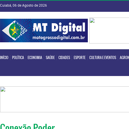
Cuiabá, 06 de Agosto de 2026
INÍCIO
POLÍTICA
ECONOMIA
SAÚDE
CIDADES
ESPORTE
CULTURA E EVENTOS
AGRON
INÍCIO
POLÍTICA
ECONOMIA
SAÚDE
CIDADES
ESPORTE
CULTURA E EVENTOS
AGRON
Conexão Poder