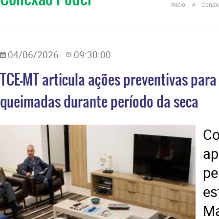
Ínicio
Conex
04/06/2026
09:30:00
TCE-MT articula ações preventivas para
queimadas durante período da seca
a
p
es
M