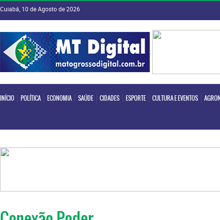
Cuiabá, 10 de Agosto de 2026
INÍCIO
POLÍTICA
ECONOMIA
SAÚDE
CIDADES
ESPORTE
CULTURA E EVENTOS
AGRON
INÍCIO
POLÍTICA
ECONOMIA
SAÚDE
CIDADES
ESPORTE
CULTURA E EVENTOS
AGRON
Conexão Poder