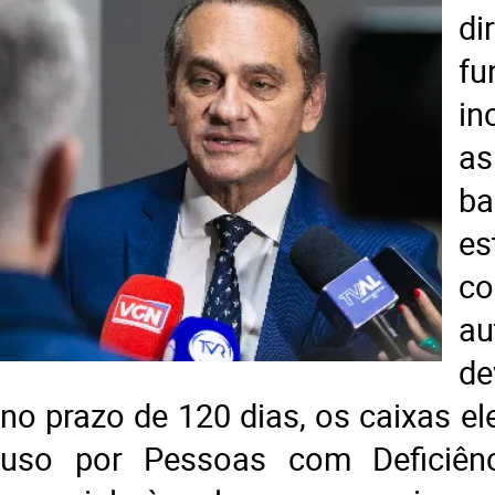
di
fu
in
as
b
es
co
au
de
no prazo de 120 dias, os caixas el
uso por Pessoas com Deficiên