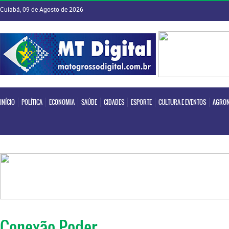
Cuiabá, 09 de Agosto de 2026
INÍCIO
POLÍTICA
ECONOMIA
SAÚDE
CIDADES
ESPORTE
CULTURA E EVENTOS
AGRON
INÍCIO
POLÍTICA
ECONOMIA
SAÚDE
CIDADES
ESPORTE
CULTURA E EVENTOS
AGRON
Conexão Poder