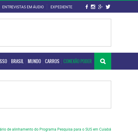
ENTREVISTAS EM ÁUDIO
EXPEDIENTE
OSSO
BRASIL
MUNDO
CARROS
CONEXÃO PODER
OSSO
BRASIL
MUNDO
CARROS
CONEXÃO PODER
ário de alinhamento do Programa Pesquisa para o SUS em Cuiabá