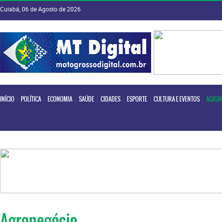
Cuiabá, 06 de Agosto de 2026
INÍCIO
POLÍTICA
ECONOMIA
SAÚDE
CIDADES
ESPORTE
CULTURA E EVENTOS
AGRON
INÍCIO
POLÍTICA
ECONOMIA
SAÚDE
CIDADES
ESPORTE
CULTURA E EVENTOS
AGRON
Agronegócio