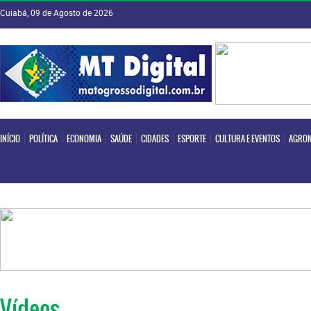
Cuiabá, 09 de Agosto de 2026
INÍCIO
POLÍTICA
ECONOMIA
SAÚDE
CIDADES
ESPORTE
CULTURA E EVENTOS
AGRON
INÍCIO
POLÍTICA
ECONOMIA
SAÚDE
CIDADES
ESPORTE
CULTURA E EVENTOS
AGRON
Vídeos