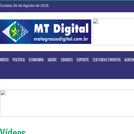
Cuiabá, 06 de Agosto de 2026
INÍCIO
POLÍTICA
ECONOMIA
SAÚDE
CIDADES
ESPORTE
CULTURA E EVENTOS
AGRON
INÍCIO
POLÍTICA
ECONOMIA
SAÚDE
CIDADES
ESPORTE
CULTURA E EVENTOS
AGRON
Vídeos