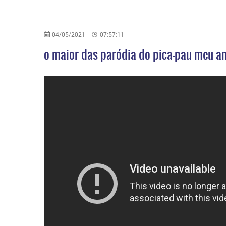
04/05/2021
07:57:11
o maior das paródia do pica-pau meu a