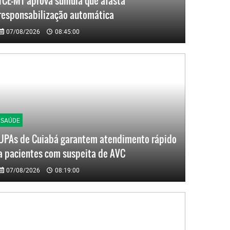
TCE-MT aprova súmula que afasta
responsabilização automática
07/08/2026
08:45:00
SAÚDE
UPAs de Cuiabá garantem atendimento rápido
a pacientes com suspeita de AVC
07/08/2026
08:19:00