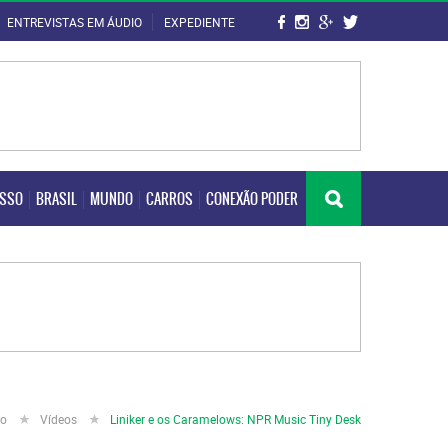
ENTREVISTAS EM ÁUDIO
EXPEDIENTE
OSSO
BRASIL
MUNDO
CARROS
CONEXÃO PODER
OSSO
BRASIL
MUNDO
CARROS
CONEXÃO PODER
io
Vídeos
Liniker e os Caramelows: NPR Music Tiny Desk