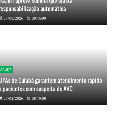
TCE-MT aprova súmula que afasta
responsabilização automática
07/08/2026
08:45:00
SAÚDE
UPAs de Cuiabá garantem atendimento rápido
a pacientes com suspeita de AVC
07/08/2026
08:19:00