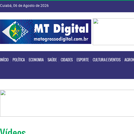
Cuiabá, 06 de Agosto de 2026
INÍCIO
POLÍTICA
ECONOMIA
SAÚDE
CIDADES
ESPORTE
CULTURA E EVENTOS
AGRON
INÍCIO
POLÍTICA
ECONOMIA
SAÚDE
CIDADES
ESPORTE
CULTURA E EVENTOS
AGRON
Vídeos