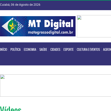
Cuiabá, 06 de Agosto de 2026
INÍCIO
POLÍTICA
ECONOMIA
SAÚDE
CIDADES
ESPORTE
CULTURA E EVENTOS
AGRON
INÍCIO
POLÍTICA
ECONOMIA
SAÚDE
CIDADES
ESPORTE
CULTURA E EVENTOS
AGRON
Vídeos