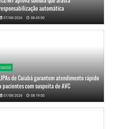
TCE-MT aprova súmula que afasta
responsabilização automática
07/08/2026
08:45:00
SAÚDE
UPAs de Cuiabá garantem atendimento rápido
a pacientes com suspeita de AVC
07/08/2026
08:19:00