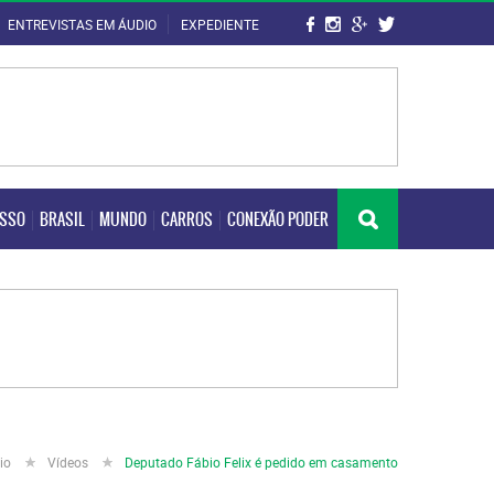
ENTREVISTAS EM ÁUDIO
EXPEDIENTE
OSSO
BRASIL
MUNDO
CARROS
CONEXÃO PODER
OSSO
BRASIL
MUNDO
CARROS
CONEXÃO PODER
cio
Vídeos
Deputado Fábio Felix é pedido em casamento