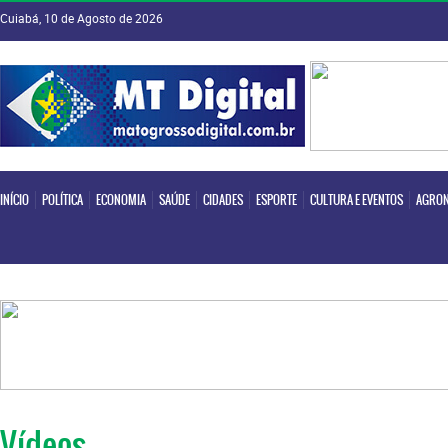
Cuiabá, 10 de Agosto de 2026
INÍCIO
POLÍTICA
ECONOMIA
SAÚDE
CIDADES
ESPORTE
CULTURA E EVENTOS
AGRON
INÍCIO
POLÍTICA
ECONOMIA
SAÚDE
CIDADES
ESPORTE
CULTURA E EVENTOS
AGRON
Vídeos