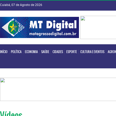
Cuiabá, 07 de Agosto de 2026
INÍCIO
POLÍTICA
ECONOMIA
SAÚDE
CIDADES
ESPORTE
CULTURA E EVENTOS
AGRON
INÍCIO
POLÍTICA
ECONOMIA
SAÚDE
CIDADES
ESPORTE
CULTURA E EVENTOS
AGRON
Vídeos