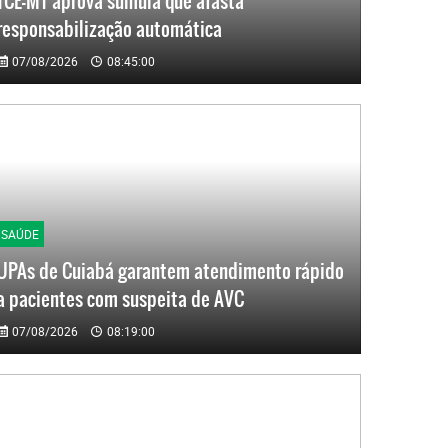
TCE-MT aprova súmula que afasta
responsabilização automática
07/08/2026
08:45:00
SAÚDE
UPAs de Cuiabá garantem atendimento rápido
a pacientes com suspeita de AVC
07/08/2026
08:19:00