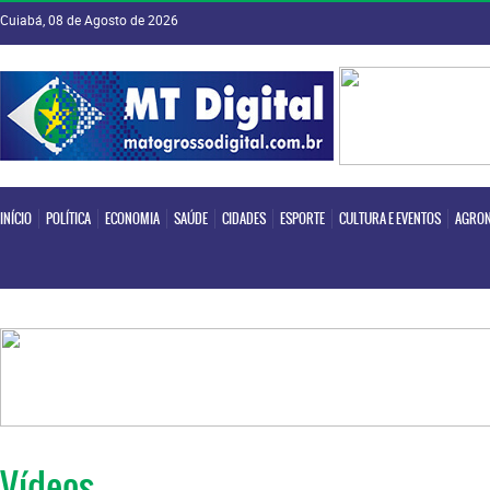
Cuiabá, 08 de Agosto de 2026
INÍCIO
POLÍTICA
ECONOMIA
SAÚDE
CIDADES
ESPORTE
CULTURA E EVENTOS
AGRON
INÍCIO
POLÍTICA
ECONOMIA
SAÚDE
CIDADES
ESPORTE
CULTURA E EVENTOS
AGRON
Vídeos