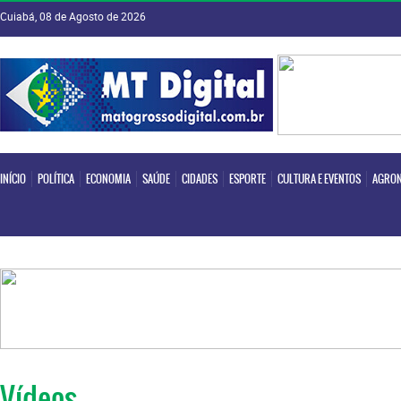
Cuiabá, 08 de Agosto de 2026
INÍCIO
POLÍTICA
ECONOMIA
SAÚDE
CIDADES
ESPORTE
CULTURA E EVENTOS
AGRON
INÍCIO
POLÍTICA
ECONOMIA
SAÚDE
CIDADES
ESPORTE
CULTURA E EVENTOS
AGRON
Vídeos