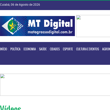
Cuiabá, 06 de Agosto de 2026
INÍCIO
POLÍTICA
ECONOMIA
SAÚDE
CIDADES
ESPORTE
CULTURA E EVENTOS
AGRON
INÍCIO
POLÍTICA
ECONOMIA
SAÚDE
CIDADES
ESPORTE
CULTURA E EVENTOS
AGRON
Vídeos