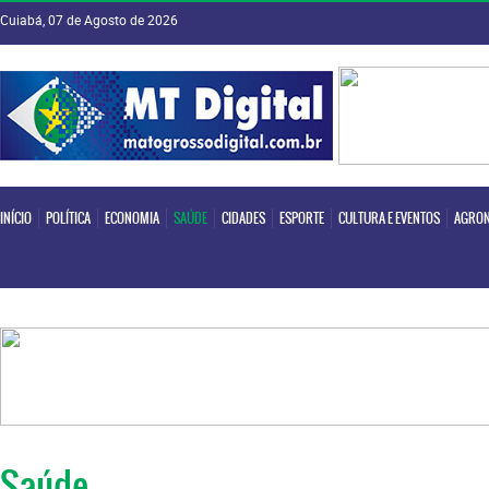
Cuiabá, 07 de Agosto de 2026
INÍCIO
POLÍTICA
ECONOMIA
SAÚDE
CIDADES
ESPORTE
CULTURA E EVENTOS
AGRON
INÍCIO
POLÍTICA
ECONOMIA
SAÚDE
CIDADES
ESPORTE
CULTURA E EVENTOS
AGRON
Saúde