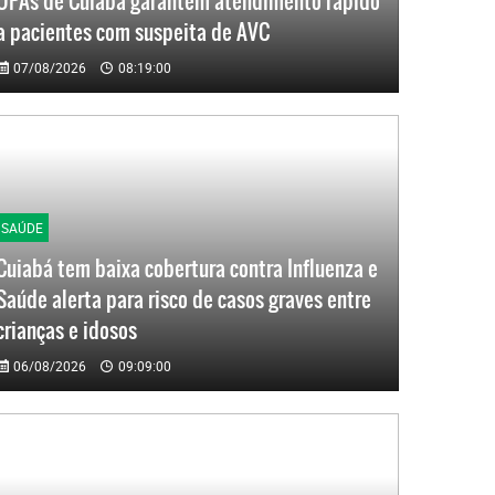
UPAs de Cuiabá garantem atendimento rápido
a pacientes com suspeita de AVC
07/08/2026
08:19:00
SAÚDE
Cuiabá tem baixa cobertura contra Influenza e
Saúde alerta para risco de casos graves entre
crianças e idosos
06/08/2026
09:09:00