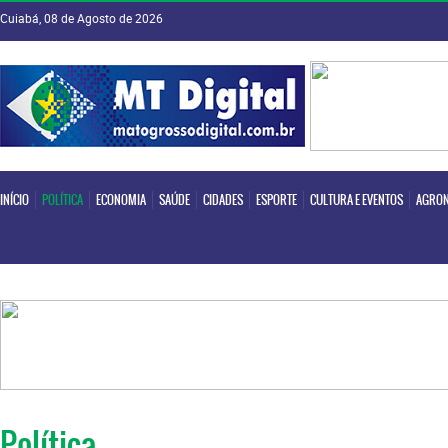
Cuiabá, 08 de Agosto de 2026
INÍCIO
POLÍTICA
ECONOMIA
SAÚDE
CIDADES
ESPORTE
CULTURA E EVENTOS
AGRON
INÍCIO
POLÍTICA
ECONOMIA
SAÚDE
CIDADES
ESPORTE
CULTURA E EVENTOS
AGRON
Política