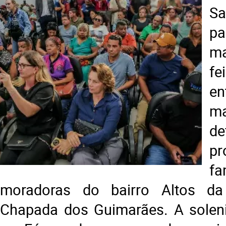
S
p
ma
f
e
ma
d
pr
fa
moradoras do bairro Altos d
Chapada dos Guimarães. A soleni