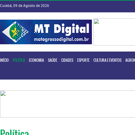
Cuiabá, 09 de Agosto de 2026
INÍCIO
POLÍTICA
ECONOMIA
SAÚDE
CIDADES
ESPORTE
CULTURA E EVENTOS
AGRON
INÍCIO
POLÍTICA
ECONOMIA
SAÚDE
CIDADES
ESPORTE
CULTURA E EVENTOS
AGRON
Política