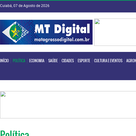
Cuiabá, 07 de Agosto de 2026
INÍCIO
POLÍTICA
ECONOMIA
SAÚDE
CIDADES
ESPORTE
CULTURA E EVENTOS
AGRON
INÍCIO
POLÍTICA
ECONOMIA
SAÚDE
CIDADES
ESPORTE
CULTURA E EVENTOS
AGRON
Política