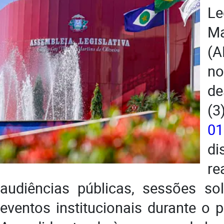
L
M
(A
no
de
(
01
d
r
audiências públicas, sessões so
eventos institucionais durante o pe