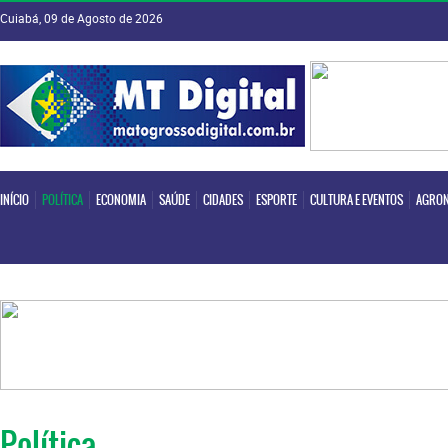
Cuiabá, 09 de Agosto de 2026
INÍCIO
POLÍTICA
ECONOMIA
SAÚDE
CIDADES
ESPORTE
CULTURA E EVENTOS
AGRON
INÍCIO
POLÍTICA
ECONOMIA
SAÚDE
CIDADES
ESPORTE
CULTURA E EVENTOS
AGRON
Política