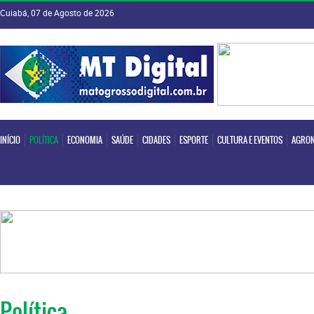
Cuiabá, 07 de Agosto de 2026
INÍCIO
POLÍTICA
ECONOMIA
SAÚDE
CIDADES
ESPORTE
CULTURA E EVENTOS
AGRON
INÍCIO
POLÍTICA
ECONOMIA
SAÚDE
CIDADES
ESPORTE
CULTURA E EVENTOS
AGRON
Política