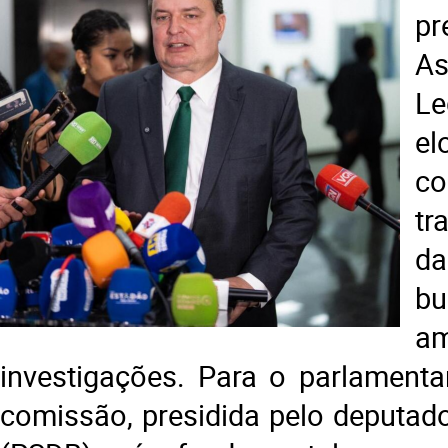
p
As
Le
e
c
tr
d
b
a
investigações. Para o parlamenta
comissão, presidida pelo deputad