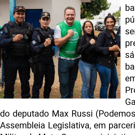
ba
p
se
pr
sá
ba
e
P
Ga
do deputado Max Russi (Podemos)
Assembleia Legislativa, em parcer