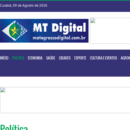
Cuiabá, 09 de Agosto de 2026
INÍCIO
POLÍTICA
ECONOMIA
SAÚDE
CIDADES
ESPORTE
CULTURA E EVENTOS
AGRON
INÍCIO
POLÍTICA
ECONOMIA
SAÚDE
CIDADES
ESPORTE
CULTURA E EVENTOS
AGRON
Política