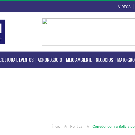
VÍDEOS
CULTURA E EVENTOS
AGRONEGÓCIO
MEIO AMBIENTE
NEGÓCIOS
MATO GR
CULTURA E EVENTOS
AGRONEGÓCIO
MEIO AMBIENTE
NEGÓCIOS
MATO GR
Ínicio
Política
Corredor com a Bolívia p