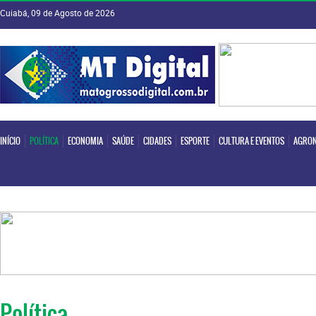
Cuiabá, 09 de Agosto de 2026
INÍCIO
POLÍTICA
ECONOMIA
SAÚDE
CIDADES
ESPORTE
CULTURA E EVENTOS
AGRON
INÍCIO
POLÍTICA
ECONOMIA
SAÚDE
CIDADES
ESPORTE
CULTURA E EVENTOS
AGRON
Política