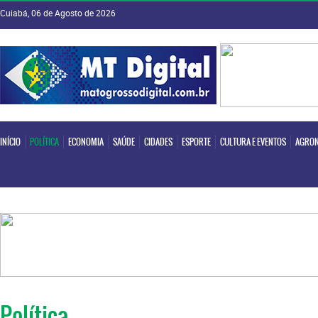
Cuiabá, 06 de Agosto de 2026
INÍCIO
POLÍTICA
ECONOMIA
SAÚDE
CIDADES
ESPORTE
CULTURA E EVENTOS
AGRON
INÍCIO
POLÍTICA
ECONOMIA
SAÚDE
CIDADES
ESPORTE
CULTURA E EVENTOS
AGRON
Política