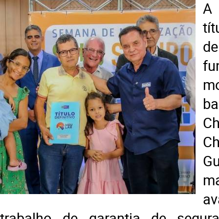
A
tí
de
f
m
ba
C
C
Gu
m
a
trabalho de garantia de segura