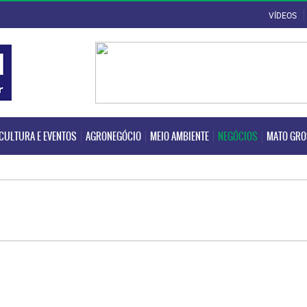
VÍDEOS
CULTURA E EVENTOS
AGRONEGÓCIO
MEIO AMBIENTE
NEGÓCIOS
MATO GR
CULTURA E EVENTOS
AGRONEGÓCIO
MEIO AMBIENTE
NEGÓCIOS
MATO GR