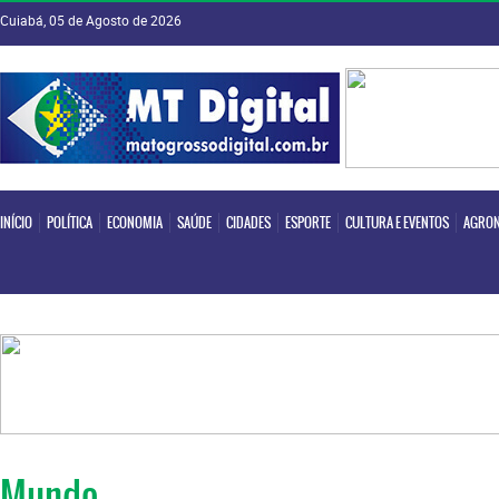
Cuiabá, 05 de Agosto de 2026
INÍCIO
POLÍTICA
ECONOMIA
SAÚDE
CIDADES
ESPORTE
CULTURA E EVENTOS
AGRON
INÍCIO
POLÍTICA
ECONOMIA
SAÚDE
CIDADES
ESPORTE
CULTURA E EVENTOS
AGRON
Mundo