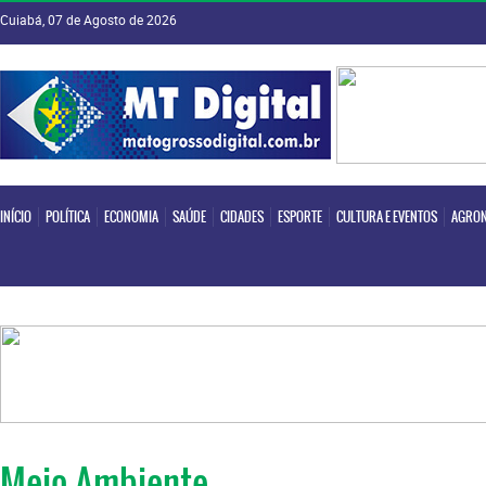
Cuiabá, 07 de Agosto de 2026
INÍCIO
POLÍTICA
ECONOMIA
SAÚDE
CIDADES
ESPORTE
CULTURA E EVENTOS
AGRON
INÍCIO
POLÍTICA
ECONOMIA
SAÚDE
CIDADES
ESPORTE
CULTURA E EVENTOS
AGRON
Meio Ambiente