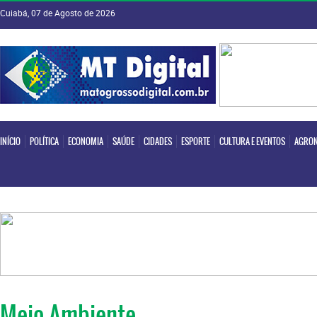
Cuiabá, 07 de Agosto de 2026
INÍCIO
POLÍTICA
ECONOMIA
SAÚDE
CIDADES
ESPORTE
CULTURA E EVENTOS
AGRON
INÍCIO
POLÍTICA
ECONOMIA
SAÚDE
CIDADES
ESPORTE
CULTURA E EVENTOS
AGRON
Meio Ambiente