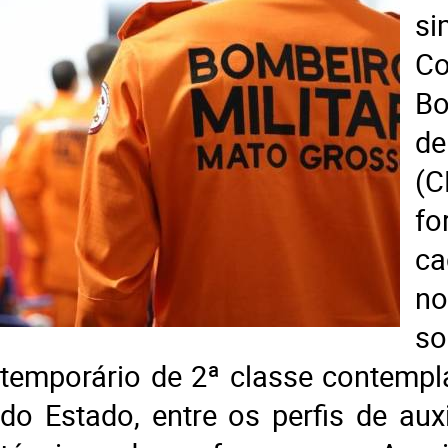
si
C
Bo
d
(
f
ca
n
s
temporário de 2ª classe contempl
do Estado, entre os perfis de auxi