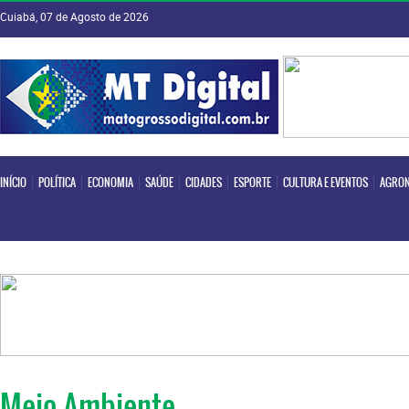
Cuiabá, 07 de Agosto de 2026
INÍCIO
POLÍTICA
ECONOMIA
SAÚDE
CIDADES
ESPORTE
CULTURA E EVENTOS
AGRON
INÍCIO
POLÍTICA
ECONOMIA
SAÚDE
CIDADES
ESPORTE
CULTURA E EVENTOS
AGRON
Meio Ambiente