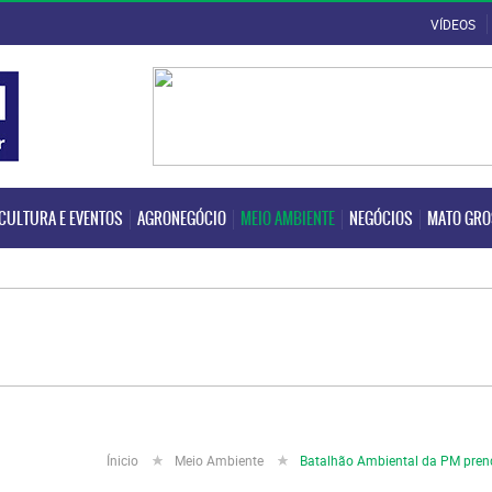
VÍDEOS
CULTURA E EVENTOS
AGRONEGÓCIO
MEIO AMBIENTE
NEGÓCIOS
MATO GR
CULTURA E EVENTOS
AGRONEGÓCIO
MEIO AMBIENTE
NEGÓCIOS
MATO GR
Ínicio
Meio Ambiente
Batalhão Ambiental da PM pren