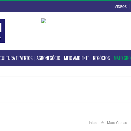
VÍDEOS
CULTURA E EVENTOS
AGRONEGÓCIO
MEIO AMBIENTE
NEGÓCIOS
MATO GR
CULTURA E EVENTOS
AGRONEGÓCIO
MEIO AMBIENTE
NEGÓCIOS
MATO GR
Ínicio
Mato Grosso