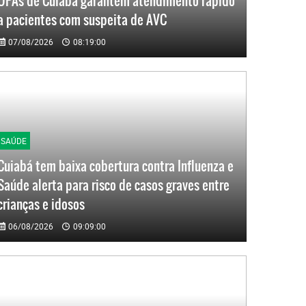
UPAs de Cuiabá garantem atendimento rápido
a pacientes com suspeita de AVC
07/08/2026
08:19:00
SAÚDE
Cuiabá tem baixa cobertura contra Influenza e
Saúde alerta para risco de casos graves entre
crianças e idosos
06/08/2026
09:09:00