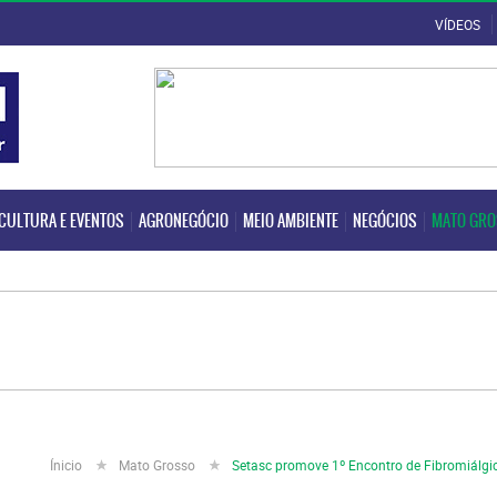
VÍDEOS
CULTURA E EVENTOS
AGRONEGÓCIO
MEIO AMBIENTE
NEGÓCIOS
MATO GR
CULTURA E EVENTOS
AGRONEGÓCIO
MEIO AMBIENTE
NEGÓCIOS
MATO GR
Ínicio
Mato Grosso
Setasc promove 1º Encontro de Fibromiálgico