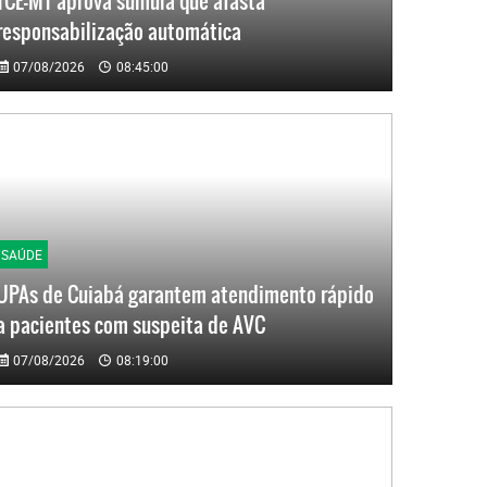
TCE-MT aprova súmula que afasta
responsabilização automática
07/08/2026
08:45:00
SAÚDE
UPAs de Cuiabá garantem atendimento rápido
a pacientes com suspeita de AVC
07/08/2026
08:19:00