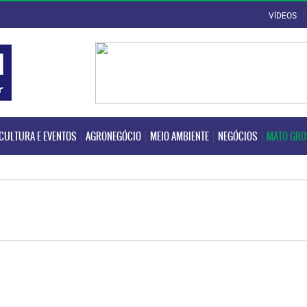
VÍDEOS
CULTURA E EVENTOS
AGRONEGÓCIO
MEIO AMBIENTE
NEGÓCIOS
MATO GR
CULTURA E EVENTOS
AGRONEGÓCIO
MEIO AMBIENTE
NEGÓCIOS
MATO GR