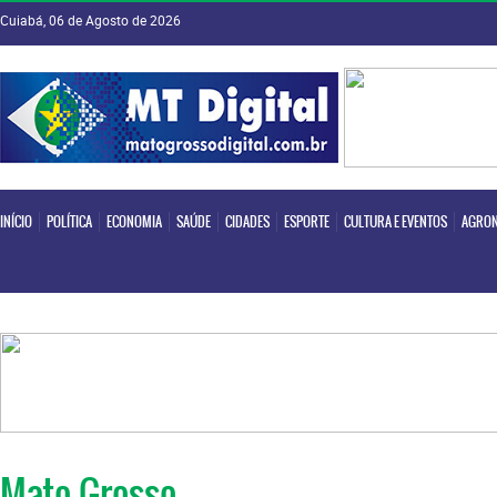
Cuiabá, 06 de Agosto de 2026
INÍCIO
POLÍTICA
ECONOMIA
SAÚDE
CIDADES
ESPORTE
CULTURA E EVENTOS
AGRON
INÍCIO
POLÍTICA
ECONOMIA
SAÚDE
CIDADES
ESPORTE
CULTURA E EVENTOS
AGRON
Mato Grosso