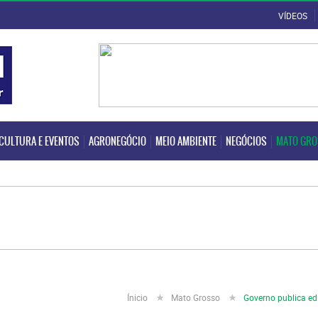
VÍDEOS
CULTURA E EVENTOS
AGRONEGÓCIO
MEIO AMBIENTE
NEGÓCIOS
MATO GR
CULTURA E EVENTOS
AGRONEGÓCIO
MEIO AMBIENTE
NEGÓCIOS
MATO GR
Ínicio
Mato Grosso
Governo publica ed